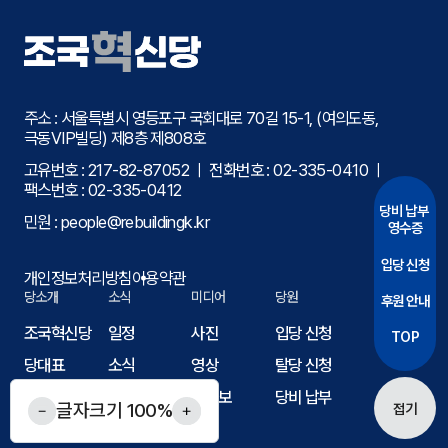
주소 : 서울특별시 영등포구 국회대로 70길 15-1, (여의도동,
극동VIP빌딩) 제8층 제808호
고유번호 : 217-82-87052 ㅣ 전화번호 :
02-335-0410
ㅣ
팩스번호 :
02-335-0412
당비 납부
민원 :
people@rebuildingk.kr
영수증
입당 신청
개인정보처리방침
이용약관
당소개
소식
미디어
당원
후원 안내
조국혁신당
일정
사진
입당 신청
TOP
당대표
소식
영상
탈당 신청
국회의원
공지사항
웹자보
당비 납부
글자크기
100
%
접기
조직도