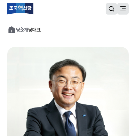
당소개
당대표
당소개
소식
미디어
자료실
당원
당원광장