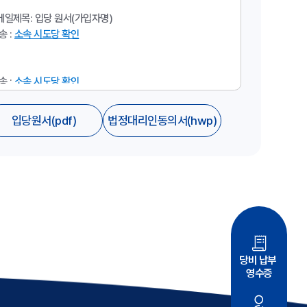
 메일제목: 입당 원서(가입자명)
 :
소속 시도당 확인
 :
소속 시도당 확인
 하는 때에는 아래 조국혁신당 입당 원서를 내려 받아 작성 후
입당원서
(
pdf
)
법정대리인동의서
(
hwp
)
동의서를 함께 메일로 제출해 주세요.
 메일제목: 18세 미만 입당 원서(가입자명)
 :
소속 시도당 확인
당비 납부
영수증