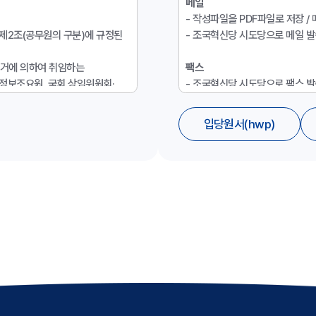
메일
- 작성파일을 PDF파일로 저장 /
」 제2조(공무원의 구분)에 규정된
- 조국혁신당 시도당으로 메일 발송
 선거에 의하여 취임하는
팩스
정보조요원, 국회 상임위원회·
- 조국혁신당 시도당으로 팩스 발송
국회의원의 보좌관·비서관·비서,
책연구위원·행정보조요원과
18세 미만인 사람이 입당 신청을
입당원서
(
hwp
)
은 제외한다.
가족관계증명서 / 법정대리인의 
 사립학교의 교원
- 작성파일을 PDF파일로 저장 /
- 조국혁신당 시도당으로 메일 발송