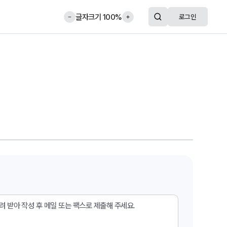
글자크기
100
%
로그인
당원
당원광장
입당 신청
당원 광장
내국인
당원 게시판
재외국민
탈당 신청
전적 신청
복당 신청
당비 납부
당적 확인
려 받아 작성 후 메일 또는 팩스로 제출해 주세요.