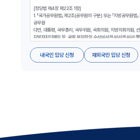
[정당법 제4장 제22조 1항]
1. 「국가공무원법」 제2조(공무원의 구분) 또는 「지방공무원법
공무원
다만, 대통령, 국무총리, 국무위원, 국회의원, 지방의회의원,
지방자치단체의 장, 국회 부의장의 수석비서관·비서관·비서·행
예산결산특별위원회·윤리특별위원회 위원장의 행정보조요원, 
국회 교섭단체대표의원의 행정비서관, 국회 교섭단체의 정
내국인 입당 신청
재외국민 입당 신청
「고등교육법」 제14조(교직원의 구분)제1항·제2항에 따른 교원
2. 「고등교육법」 제14조 제1항·제2항에 따른 교원을 제외한
3. 법령의 규정에 의하여 공무원의 신분을 가진 자
• 2개 이상의 정당의 당원이 될 수 없습니다.