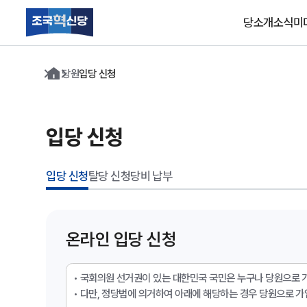
당소개
소식
미
당원
입당 신청
당소개
소
조국혁신당은 합니다.
조국혁신당
일
가장 앞장서서
로고 심볼
소
입당 신청
가장 단호하게
당대표
싸우겠습니다.
국회의원
입당 신청
탈당 신청
당비 납부
조직도
중앙당
공
시도당
온라인 입당 신청
강령·당헌·당규
• 국회의원 선거권이 있는 대한민국 국민은 누구나 당원으로 
비전 선언문
• 다만, 정당법에 의거하여 아래에 해당하는 경우 당원으로 가