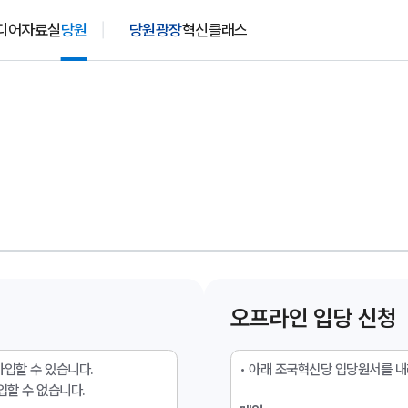
디어
자료실
당원
당원광장
혁신클래스
식
미디어
자료실
정
사진
홍보 자료실
식
영상
정책 자료실
기자회견문
웹자보
서식 자료실
논평 브리핑
정책 브리핑
보도자료
지사항
오프라인 입당 신청
가입할 수 있습니다.
• 아래 조국혁신당 입당원서를 내
입할 수 없습니다.