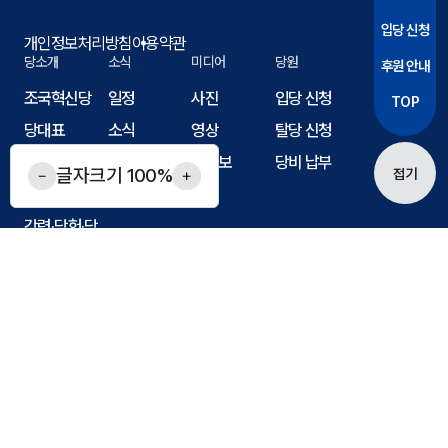
입당 신청
개인정보처리방침
이용약관
당소개
소식
미디어
당원
후원 안내
조국혁신당
일정
사진
입당 신청
TOP
당대표
소식
영상
탈당 신청
국회의원
공지사항
웹자보
당비 납부
글자크기
100
%
접기
조직도
강령·당헌·당
규
COPYRIGHT ⓒ 2024 REBUILDINGKOREA PARTY. ALL RIGHTS
RESERVED.